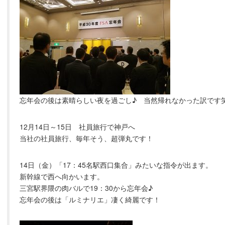
忘年会の後は素晴らしい夜を過ごし♪ 当然帰れなかった訳です
12月14日～15日 社員旅行で神戸へ
当社の社員旅行、毎年そう、超弾丸です！
14日（金）「17：45名駅西口集合」みたいな指令が出ます。
新幹線で西へ向かいます。
三宮駅界隈の肉バルで19：30から忘年会♪
忘年会の後は「ルミナリエ」凄く綺麗です！